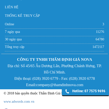
LIÊN HỆ
THỐNG KÊ TRUY CẬP
Online
3
7 ngày qua
11276
30 ngày qua
64780
Tổng truy cập
1472117
CÔNG TY TNHH THẨM ĐỊNH GIÁ NOVA
Địa chỉ:
Số 45/65 Âu Dương Lân, Phường Chánh Hưng,
TP.
Hồ Chí Minh.
Điện thoại: (
028) 3920 6779 - Fax:
(
028) 3920 6778
Email:company@thamdinhnova.com
Hotline: 07 7575 9696
© 2018 bản quyền thuộc Thẩm Định Giá NOVA - Phát triển bởi
www.adwords.com.vn