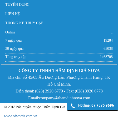
TUYỂN DỤNG
LIÊN HỆ
THỐNG KÊ TRUY CẬP
Online
1
7 ngày qua
19284
30 ngày qua
65038
Tổng truy cập
1468708
CÔNG TY TNHH THẨM ĐỊNH GIÁ NOVA
Địa chỉ:
Số 45/65 Âu Dương Lân, Phường Chánh Hưng,
TP.
Hồ Chí Minh.
Điện thoại: (
028) 3920 6779 - Fax:
(
028) 3920 6778
Email:company@thamdinhnova.com
Hotline: 07 7575 9696
© 2018 bản quyền thuộc Thẩm Định Giá NOVA - Phát triển bởi
www.adwords.com.vn