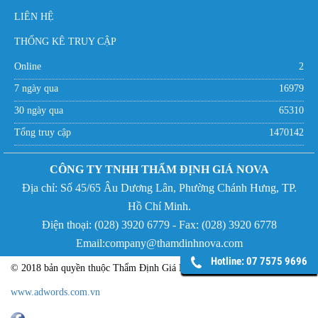
LIÊN HỆ
THỐNG KÊ TRUY CẬP
Online
2
7 ngày qua
16979
30 ngày qua
65310
Tổng truy cập
1470142
CÔNG TY TNHH THẨM ĐỊNH GIÁ NOVA
Địa chỉ:
Số 45/65 Âu Dương Lân, Phường Chánh Hưng,
TP.
Hồ Chí Minh.
Điện thoại: (
028) 3920 6779 - Fax:
(
028) 3920 6778
Email:company@thamdinhnova.com
Hotline: 07 7575 9696
© 2018 bản quyền thuộc Thẩm Định Giá NOVA - Phát triển bởi
www.adwords.com.vn