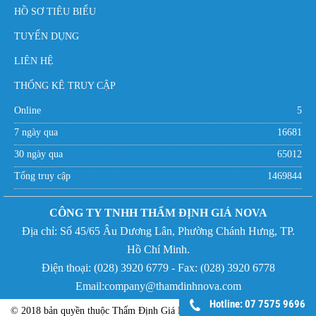
HỒ SƠ TIÊU BIỂU
TUYỂN DỤNG
LIÊN HỆ
THỐNG KÊ TRUY CẬP
Online
5
7 ngày qua
16681
30 ngày qua
65012
Tổng truy cập
1469844
CÔNG TY TNHH THẨM ĐỊNH GIÁ NOVA
Địa chỉ:
Số 45/65 Âu Dương Lân, Phường Chánh Hưng,
TP.
Hồ Chí Minh.
Điện thoại: (
028) 3920 6779 - Fax:
(
028) 3920 6778
Email:company@thamdinhnova.com
Hotline: 07 7575 9696
© 2018 bản quyền thuộc Thẩm Định Giá NOVA - Phát triển bởi