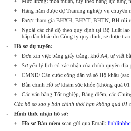
+
Mức lương: thỏa thuận, tùy theo năng lực từng 
+
Hàng năm được dự Training nghiệp vụ chuyên 
+
Được tham gia BHXH, BHYT, BHTN, BH rủi ro
+
Ngoài các chế độ theo quy định tại Bộ Luật la
hấp dẫn khác do Công ty quy định, sẽ được trao 
-
Hồ sơ dự tuyển
:
+
Đơn xin việc bằng giấy trắng, khổ A4, tự viết bằ
+
Sơ yếu lý lịch có xác nhận của chính quyền địa
+
CMND/ Căn cước công dân và sổ Hộ khẩu (sao 
+
Bản chính Hồ sơ khám sức khỏe (không quá 01 
+
Các văn bằng Tốt nghiệp, Bảng điểm, các Chứng
Các hồ sơ sao y bản chính thời hạn không quá 01 
-
Hình thức nhận hồ sơ:
+
Hồ sơ Bản mềm
scan gửi qua Email:
linhlinhh