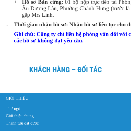
+
Hồ sơ Bản cứng
: 01 bộ nộp trực tiếp tại P
Âu Dương Lân, Phường Chánh Hưng (trước là
gặp Mrs Linh.
-
Thời gian nhận hồ sơ: Nhận hồ sơ liên tục cho đ
Ghi chú: Công ty chỉ liên hệ phỏng vấn đối với 
các hồ sơ không đạt yêu cầu.
KHÁCH HÀNG – ĐỐI TÁC
GIỚI THIỆU
Thư ngỏ
Giới thiệu chung
Thành tựu đạt được