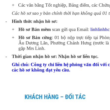
+
Các văn bằng Tốt nghiệp, Bảng điểm, các Chứng
Các hồ sơ sao y bản chính thời hạn không quá 01 
-
Hình thức nhận hồ sơ:
+
Hồ sơ Bản mềm
scan gửi qua Email:
linhlinhh
+
Hồ sơ Bản cứng
: 01 bộ nộp trực tiếp tại P
Âu Dương Lân, Phường Chánh Hưng (trước là
gặp Mrs Linh.
-
Thời gian nhận hồ sơ: Nhận hồ sơ liên tục.
Ghi chú: Công ty chỉ liên hệ phỏng vấn đối với 
các hồ sơ không đạt yêu cầu.
KHÁCH HÀNG – ĐỐI TÁC