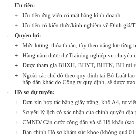
-
Ưu tiên:
+
Ưu tiên ứng viên có mặt bằng kinh doanh.
+
Ưu tiên có kiến thức/kinh nghiệm về Định giá/T
-
Quyền lợi:
+
Mức lương: thỏa thuận, tùy theo năng lực từng 
+
Hàng năm được dự Training nghiệp vụ chuyên m
Được tham gia BHXH, BHYT, BHTN, BH rủi ro
+
+
Ngoài các chế độ theo quy định tại Bộ Luật la
hấp dẫn khác do Công ty quy định, sẽ được trao 
-
Hồ sơ dự tuyển
:
+
Đơn xin hợp tác bằng giấy trắng, khổ A4, tự viế
+
Sơ yếu lý lịch có xác nhận của chính quyền địa
+
CMND/ Căn cước công dân và sổ Hộ khẩu (sao 
+
Bản chính Hồ sơ khám sức khỏe (không quá 01 