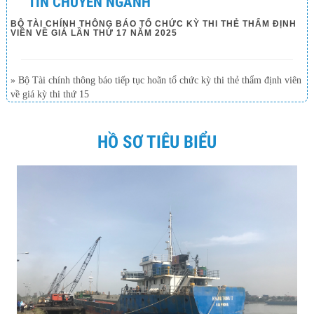
TIN CHUYÊN NGÀNH
BỘ TÀI CHÍNH THÔNG BÁO TỔ CHỨC KỲ THI THẺ THẨM ĐỊNH
VIÊN VỀ GIÁ LẦN THỨ 17 NĂM 2025
» Bộ Tài chính thông báo tiếp tục hoãn tổ chức kỳ thi thẻ thẩm định viên
về giá kỳ thi thứ 15
HỒ SƠ TIÊU BIỂU