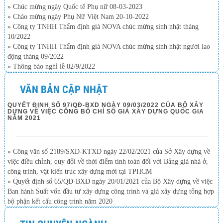
» Chúc mừng ngày Quốc tế Phụ nữ 08-03-2023
» Chào mừng ngày Phụ Nữ Việt Nam 20-10-2022
» Công ty TNHH Thẩm định giá NOVA chúc mừng sinh nhật tháng
10/2022
» Công ty TNHH Thẩm định giá NOVA chúc mừng sinh nhật người lao
động tháng 09/2022
» Thông báo nghỉ lễ 02/9/2022
VĂN BẢN CẬP NHẬT
QUYẾT ĐỊNH SỐ 97/QĐ-BXD NGÀY 09/03/2022 CỦA BỘ XÂY
DỰNG VỀ VIỆC CÔNG BỐ CHỈ SỐ GIÁ XÂY DỰNG QUỐC GIA
NĂM 2021
» Công văn số 2189/SXD-KTXD ngày 22/02/2021 của Sở Xây dựng về
việc điều chỉnh, quy đổi về thời điểm tính toán đối với Bảng giá nhà ở,
công trình, vật kiến trúc xây dựng mới tại TPHCM
» Quyết định số 65/QĐ-BXD ngày 20/01/2021 của Bộ Xây dựng về việc
Ban hành Suất vốn đầu tư xây dựng công trình và giá xây dựng tổng hợp
bộ phận kết cấu công trình năm 2020